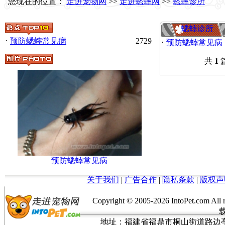
您现在的位置：
走进宠物网
>>
走进蟋蟀网
>>
蟋蟀诊所
蟋蟀诊所
·
预防蟋蟀常见病
2729
·
预防蟋蟀常见病
共
1
篇
预防蟋蟀常见病
关于我们
|
广告合作
|
隐私条款
|
版权声
Copyright © 2005-
2026 IntoPet.co
地址：福建省福鼎市桐山街道路边亭三巷37