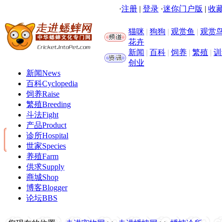
·
注册
|
登录
·
迷你门户版
|
收藏
猫咪
|
狗狗
|
观赏鱼
|
观赏
花卉
新闻
|
百科
|
饲养
|
繁殖
|
训
创业
新闻
News
百科
Cyclopedia
饲养
Raise
繁殖
Breeding
斗法
Fight
产品
Product
诊所
Hospital
世家
Species
养殖
Farm
供求
Supply
商城
Shop
博客
Blogger
论坛
BBS