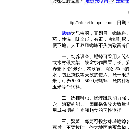
您现在的位置：
走进宠物网
>>
走进
http://cricket.intopet
蟋蟀
为昆虫纲，直翅目，蟋蟀科
药，性温，味辛咸，有毒，功能利尿
便不通。人工养殖蟋蟀不失为致富冷
一、饲养设备。蟋蟀可采用大笼饲
或木材做支架、铁窗纱作围罩，长、
养笼下沿1米外，构筑宽、深各20cm
水，防止蚂蚁等天敌的侵入。笼一般为1
米，可养3000—5000只蟋蟀，笼内
玉米等作饲料。
二、诱捕种虫。蟋蟀跳跃能力强，
穴、隐蔽的能力，因而采集较大数量
用成虫期的向光和趋食的习性诱捕。
三、繁殖。每笼可投放雄雌蟋蟀各1
死后，不要拔除，作为地面的覆盖物，