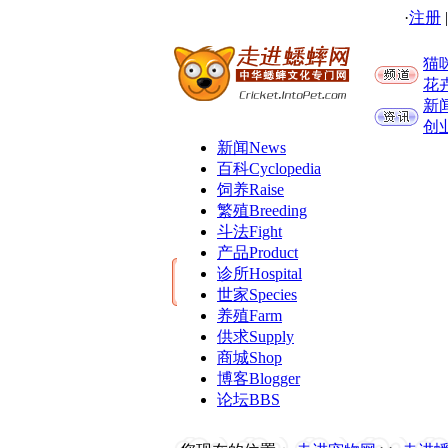
·
注册
猫
花
新
创
新闻
News
百科
Cyclopedia
饲养
Raise
繁殖
Breeding
斗法
Fight
产品
Product
诊所
Hospital
世家
Species
养殖
Farm
供求
Supply
商城
Shop
博客
Blogger
论坛
BBS