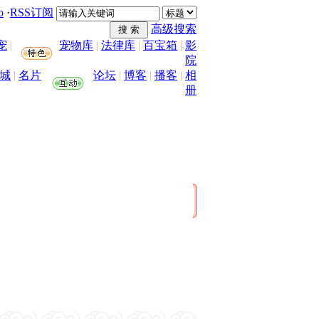
o
·
RSS订阅
高级搜索
宠
|
宠物库
|
法律库
|
百宝箱
|
影
院
城
|
名片
论坛
|
博客
|
播客
|
相
册