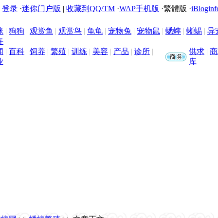
|
登录
·
迷你门户版
|
收藏到QQ/TM
·
WAP手机版
·
繁體版
·
iBloginf
咪
|
狗狗
|
观赏鱼
|
观赏鸟
|
龟龟
|
宠物兔
|
宠物鼠
|
蟋蟀
|
蜥蜴
|
异
卉
闻
|
百科
|
饲养
|
繁殖
|
训练
|
美容
|
产品
|
诊所
|
供求
|
商
业
库