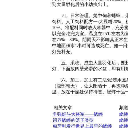
到大量孵化后的小幼虫出土。
四、日常管理。笼中饲养蟋蟀，采
饲料。人工饲料配方一:大豆粉20%、粗
10%。将配料同时放入容器中，充分
以完全吃完为宜。温度在25℃左右为
在75%—80%。阴雨天不影响其正
中地面积水1小时可造成死亡。如一日
灯光补充。
五、采收。成虫大量羽化后，要赶在
灯，下面放四壁光滑的水盆，即有用
六、加工。加工有二法:经沸水煮死
（腹部朝天），让太阳晒干，再拣净
里，放在干燥处保持待售。蟋蟀干品
相关文章
频道
争强好斗大将军——蟋蟀
蟋
饲养蟋蟀的笼子类型
蟋
匈牙利发行世界上最早的蟋蟀
蟋