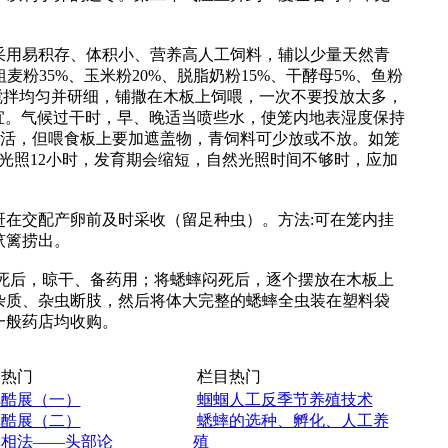
用易积存、体积小、营养高人工饲料，辅以少量天然青
麦粉35%、玉米粉20%、脱脂奶粉15%、干酵母5%、鱼粉
搅拌均匀并研细，铺撒在木板上饲喂，一次不要投放太多，
宜。气候过干时，早、晚适当喷些水，使笼内地表湿度保持
常生活，但喂食板上要加遮盖物，青饲料可少放或不放。如笼
光照12小时，发育期会缩短，自然光照时间不够时，应加
交配产卵前及时采收（留足种虫）。方法:可在笼内挂
笊篱捞出。
后，晾干、备药用；将蟋蟀闷死后，逐个摆放在木板上
杂质、杂虫断肢，然后将体大完整的蟋蟀全虫装在塑料袋
一般药店均收购。
热门
栏目热门
蟀酷展（一）
蝈蝈人工反季节养殖技术
蟀酷展（二）
蟋蟀的选种、孵化、人工养
蟀相法——头部论
殖