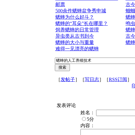
邮票
古
500余件蟋蟀盆争秀申城
蝈
蟋蟀为什么好斗？
蟋
蟋蟀的“耳朵”长在哪里？
鸣
饲养蟋蟀的日常管理
蟋
异虫类从古书到今
古
蟋蟀的大小与重量
蟋
难得一见漂亮的蟋蟀
［
发帖子
］［
写日志
］［
RSS订阅
］
发表评论
姓名：
5分
内容：