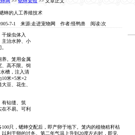
蟋蟀网
>>
蟋蟀繁殖
>> 文章正文
蟋蟀的人工养殖技术
.com 日期:2005-7-1 来源:走进宠物网 作者:怪鸭兽 阅读:
次
。干燥虫体入
，主治水肿、小
门。
养。笼用金属
宽、高不限。饲
的水槽，注入清
0米×5米×2
种植大豆、花生、
有钻缝、筑
实在不易。可利
00只，蟋蟀交配后，即产卵于地下。笼内的植物秸秆枯
以利于卵的过冬。第二年气温上升到20度左右时，即见