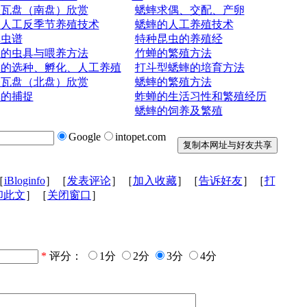
今瓦盘（南盘）欣赏
蟋蟀求偶、交配、产卵
蝈人工反季节养殖技术
蟋蟀的人工养殖技术
蟀虫谱
特种昆虫的养殖经
虫的虫具与喂养方法
竹蝉的繁殖方法
蟀的选种、孵化、人工养殖
打斗型蟋蟀的培育方法
今瓦盘（北盘）欣赏
蟋蟀的繁殖方法
蟀的捕捉
蚱蝉的生活习性和繁殖经历
蟋蟀的饲养及繁殖
Google
intopet.com
［
iBloginfo
］［
发表评论
］［
加入收藏
］［
告诉好友
］［
打
印此文
］［
关闭窗口
］
*
评分：
1分
2分
3分
4分