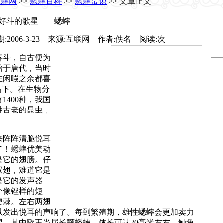
蟋蟀网
>>
蟋蟀百科
>>
蟋蟀常识
>> 文章正文
好斗的歌星——蟋蟀
t.com 日期:2006-3-23 来源:互联网 作者:佚名 阅读:
次
善斗，自古便为
始于唐代，当时
在闲暇之余都喜
高下。在生物分
400种，我国
种古老的昆虫，
阵阵清脆悦耳
了！蟋蟀优美动
是它的翅膀。仔
双翅，难道它是
是它的发声器
个像锉样的短
硬棘。左右两翅
以发出悦耳的声响了。每到繁殖期，雄性蟋蟀会更加卖力
。其中歌王当属长颚蟋蟀。体长可达20毫米左右，触角