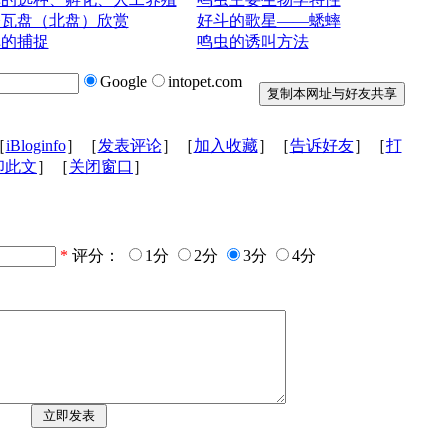
今瓦盘（北盘）欣赏
好斗的歌星——蟋蟀
蟀的捕捉
鸣虫的诱叫方法
Google
intopet.com
［
iBloginfo
］［
发表评论
］［
加入收藏
］［
告诉好友
］［
打
印此文
］［
关闭窗口
］
*
评分：
1分
2分
3分
4分