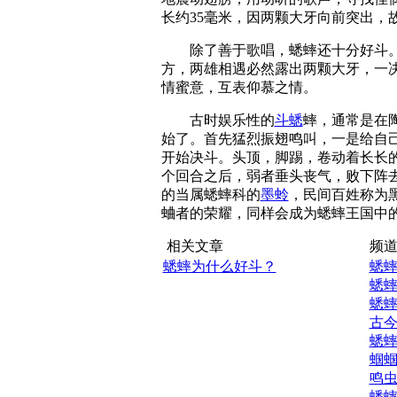
长约35毫米，因两颗大牙向前突出，
除了善于歌唱，蟋蟀还十分好斗。
方，两雄相遇必然露出两颗大牙，一
情蜜意，互表仰慕之情。
古时娱乐性的
斗蟋
蟀，通常是在
始了。首先猛烈振翅鸣叫，一是给自
开始决斗。头顶，脚踢，卷动着长长
个回合之后，弱者垂头丧气，败下阵
的当属蟋蟀科的
墨蛉
，民间百姓称为
蛐者的荣耀，同样会成为蟋蟀王国中
相关文章
频道
蟋蟀为什么好斗？
蟋
蟋
蟋
古
蟋
蝈
鸣
蟋