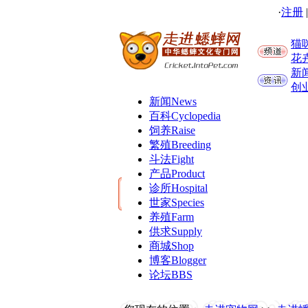
·
注册
猫
花
新
创
新闻
News
百科
Cyclopedia
饲养
Raise
繁殖
Breeding
斗法
Fight
产品
Product
诊所
Hospital
世家
Species
养殖
Farm
供求
Supply
商城
Shop
博客
Blogger
论坛
BBS