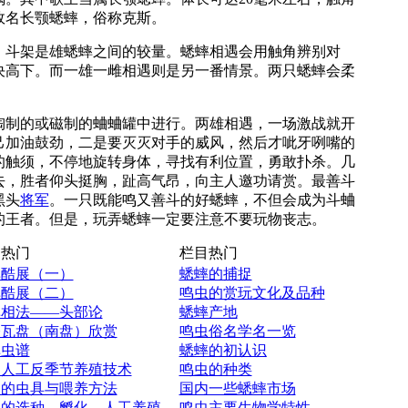
故名长颚蟋蟀，俗称克斯。
斗架是雄蟋蟀之间的较量。蟋蟀相遇会用触角辨别对
决高下。而一雄一雌相遇则是另一番情景。两只蟋蟀会柔
陶制的或磁制的蛐蛐罐中进行。两雄相遇，一场激战就开
己加油鼓劲，二是要灭灭对手的威风，然后才呲牙咧嘴的
的触须，不停地旋转身体，寻找有利位置，勇敢扑杀。几
去，胜者仰头挺胸，趾高气昂，向主人邀功请赏。最善斗
黑头
将军
。一只既能鸣又善斗的好蟋蟀，不但会成为斗蛐
的王者。但是，玩弄蟋蟀一定要注意不要玩物丧志。
热门
栏目热门
蟀酷展（一）
蟋蟀的捕捉
蟀酷展（二）
鸣虫的赏玩文化及品种
蟀相法——头部论
蟋蟀产地
今瓦盘（南盘）欣赏
鸣虫俗名学名一览
蟀虫谱
蟋蟀的初认识
蝈人工反季节养殖技术
鸣虫的种类
虫的虫具与喂养方法
国内一些蟋蟀市场
蟀的选种、孵化、人工养殖
鸣虫主要生物学特性