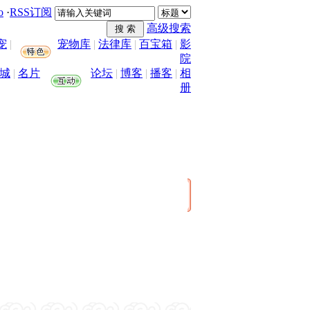
o
·
RSS订阅
高级搜索
宠
|
宠物库
|
法律库
|
百宝箱
|
影
院
城
|
名片
论坛
|
博客
|
播客
|
相
册