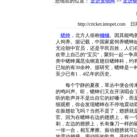
您现在的位置：
走进宠物网
>>
走进
http://cricket.intope
蟋蟀
，北方人俗称
蛐蛐
。因其能鸣
人饲养。据记载，中国家庭饲养蟋蟀
无论朝中官员，还是平民百姓，人们
欢带上自己的“宝贝”，聚到一起一争
类中蟋蟀属昆虫纲直翅目蟋蟀科，约有1
已知的有30余种。据研究，蟋蟀是一
至少已有1．4亿年的历史。
每个宁静的夏夜，草丛中便会传来
的鸣叫声。听，蟋蟀们又在开演唱会
听的歌声并不是出自它的好嗓子，而
细观察，你会发现蟋蟀在不停地震动
在振翅欲飞吗？当然不是了，翅膀就
官。回为在蟋蟀右边的翅膀上，有一
刺，左边的翅膀上，长有像刀一样的
一张一合，相互摩擦。振动翅膀就可
地震动翅膀，用动听的歌声，寻找佳偶