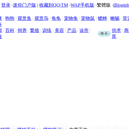
|
登录
·
迷你门户版
|
收藏到QQ/TM
·
WAP手机版
·
繁體版
·
iBloginf
咪
|
狗狗
|
观赏鱼
|
观赏鸟
|
龟龟
|
宠物兔
|
宠物鼠
|
蟋蟀
|
蜥蜴
|
异
卉
闻
|
百科
|
饲养
|
繁殖
|
训练
|
美容
|
产品
|
诊所
|
供求
|
商
业
库