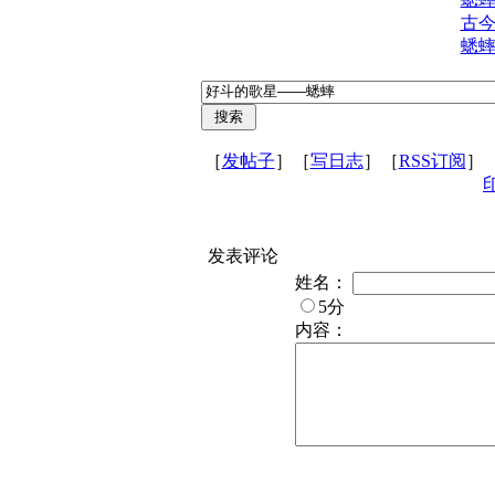
古
蟋
［
发帖子
］［
写日志
］［
RSS订阅
］
发表评论
姓名：
5分
内容：