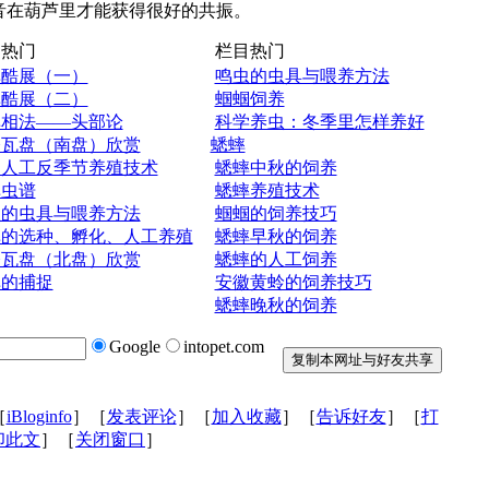
音在葫芦里才能获得很好的共振。
热门
栏目热门
蟀酷展（一）
鸣虫的虫具与喂养方法
蟀酷展（二）
蝈蝈饲养
蟀相法——头部论
科学养虫：冬季里怎样养好
今瓦盘（南盘）欣赏
蟋蟀
蝈人工反季节养殖技术
蟋蟀中秋的饲养
蟀虫谱
蟋蟀养殖技术
虫的虫具与喂养方法
蝈蝈的饲养技巧
蟀的选种、孵化、人工养殖
蟋蟀早秋的饲养
今瓦盘（北盘）欣赏
蟋蟀的人工饲养
蟀的捕捉
安徽黄蛉的饲养技巧
蟋蟀晚秋的饲养
Google
intopet.com
［
iBloginfo
］［
发表评论
］［
加入收藏
］［
告诉好友
］［
打
印此文
］［
关闭窗口
］