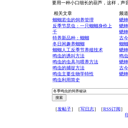
要用一种小口细长的葫芦，这样，声
相关文章
频道
蝈蝈若虫的饲养管理
蟋
反季节昆虫：一只蝈蝈身价上
蟋
千
蟋
特养新品种：蝈蝈
古
冬日闲趣养蝈蝈
蝈
蝈蝈人工反季节养殖技术
蟋
鸣虫的诱叫方法
鸣
鸣虫的虫具与喂养方法
蟋
鸣虫的捕捉方法
古
鸣虫主要生物学特性
蟋
鸣虫利用简史
［
发帖子
］［
写日志
］［
RSS订阅
］