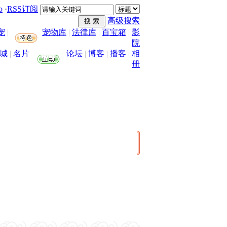
o
·
RSS订阅
高级搜索
宠
|
宠物库
|
法律库
|
百宝箱
|
影
院
城
|
名片
论坛
|
博客
|
播客
|
相
册