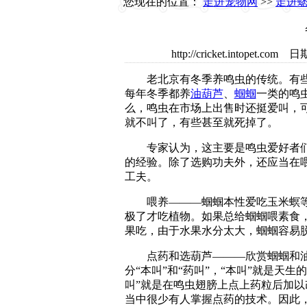
您现在的位置：
走进宠物网
>>
走进
http://cricket.intope
老北京有冬季养鸣虫的传统。有些
每年冬季都养
油葫芦
、
蝈蝈
一类的鸣
么，鸣虫在市场上出售时还挺爱叫，
就不叫了，有些甚至就死掉了。
专家认为，这主要是鸣虫爱好者们
的经验。除了选购功夫外，还应当在
工夫。
喂养———蝈蝈本性爱吃玉米螟等
极了才吃植物。如果总给蝈蝈喂素食
果吃，由于水果水分太大，蝈蝈容易
点药和选葫芦———欣赏蝈蝈和油
分“本叫”和“药叫”，“本叫”就是天生
叫”就是在鸣虫翅膀上点上药粒后加
当中很少有人掌握点药的技术。因此，