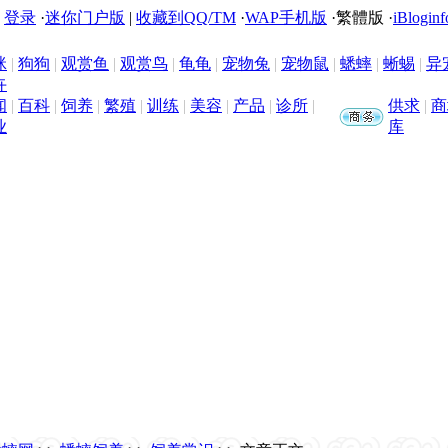
|
登录
·
迷你门户版
|
收藏到QQ/TM
·
WAP手机版
·
繁體版
·
iBloginf
咪
|
狗狗
|
观赏鱼
|
观赏鸟
|
龟龟
|
宠物兔
|
宠物鼠
|
蟋蟀
|
蜥蜴
|
异
卉
闻
|
百科
|
饲养
|
繁殖
|
训练
|
美容
|
产品
|
诊所
|
供求
|
商
业
库