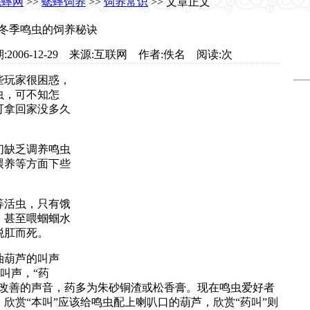
蟋蟀网
>>
蟋蟀饲养
>>
饲养常识
>> 文章正文
冬季鸣虫的饲养秘诀
t.com 日期:2006-12-29 来源:互联网 作者:佚名 阅读:
次
玩家很困惑，
虫，可不知怎
可拿回家没多久
缺乏调养鸣虫
喂养等方面下些
活虫，只有饿
，甚至喂蝈蝈水
脱肛而死。
葫芦的叫声
的叫声，“药
以改善的声音，药多为朱砂铜渣或松香膏。现在鸣虫爱好者
欣赏“本叫”应该给鸣虫配上喇叭口的葫芦，欣赏“药叫”则