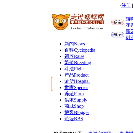
·
注册
猫
花
新
创
新闻
News
百科
Cyclopedia
饲养
Raise
繁殖
Breeding
斗法
Fight
产品
Product
诊所
Hospital
世家
Species
养殖
Farm
供求
Supply
商城
Shop
博客
Blogger
论坛
BBS