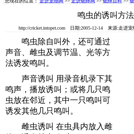
您现在的位置：
走进宠物网
>>
走进蟋蟀网
>>
蟋蟀百科
>>
鸣虫的诱叫方法
http://cricket.intopet.com 日期:2005-12-14
鸣虫除自叫外，还可通过
声音、雌虫及调节温、光等方
法诱发鸣叫。
声音诱叫 用录音机录下其
鸣声，播放诱叫；或将几只鸣
虫放在邻近，其中一只鸣叫可
诱发其他几只鸣叫。
雌虫诱叫 在虫具内放入雌