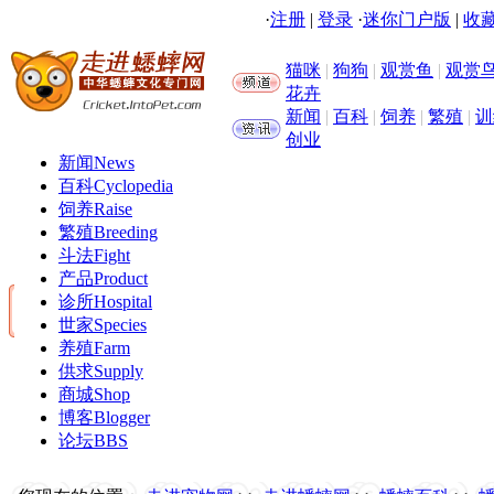
·
注册
|
登录
·
迷你门户版
|
收藏
猫咪
|
狗狗
|
观赏鱼
|
观赏
花卉
新闻
|
百科
|
饲养
|
繁殖
|
训
创业
新闻
News
百科
Cyclopedia
饲养
Raise
繁殖
Breeding
斗法
Fight
产品
Product
诊所
Hospital
世家
Species
养殖
Farm
供求
Supply
商城
Shop
博客
Blogger
论坛
BBS