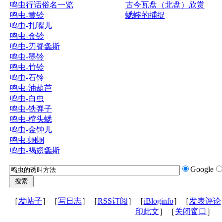
鸣虫行话俗名一览
古今瓦盘（北盘）欣赏
鸣虫-黄铃
蟋蟀的捕捉
鸣虫-扎嘴儿
鸣虫-金铃
鸣虫-刃脊螽斯
鸣虫-墨铃
鸣虫-竹铃
鸣虫-石铃
鸣虫-油葫芦
鸣虫-白虫
鸣虫-铁弹子
鸣虫-棺头蟋
鸣虫-金钟儿
鸣虫-蝈蝈
鸣虫-褐翅螽斯
Google
［
发帖子
］［
写日志
］［
RSS订阅
］［
iBloginfo
］［
发表评论
印此文
］［
关闭窗口
］