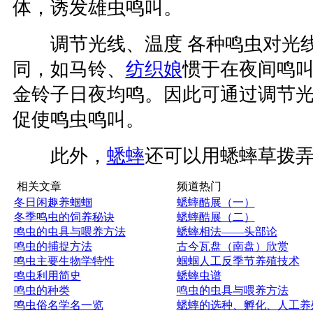
体，诱发雄虫鸣叫。
调节光线、温度 各种鸣虫对光线
同，如马铃、
纺织娘
惯于在夜间鸣
金铃子日夜均鸣。因此可通过调节
促使鸣虫鸣叫。
此外，
蟋蟀
还可以用蟋蟀草拨
相关文章
频道热门
冬日闲趣养蝈蝈
蟋蟀酷展（一）
冬季鸣虫的饲养秘诀
蟋蟀酷展（二）
鸣虫的虫具与喂养方法
蟋蟀相法——头部论
鸣虫的捕捉方法
古今瓦盘（南盘）欣赏
鸣虫主要生物学特性
蝈蝈人工反季节养殖技术
鸣虫利用简史
蟋蟀虫谱
鸣虫的种类
鸣虫的虫具与喂养方法
鸣虫俗名学名一览
蟋蟀的选种、孵化、人工养