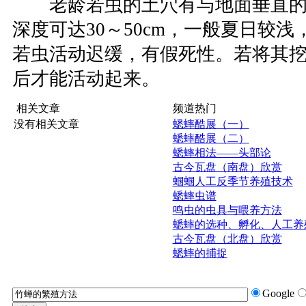
老龄若虫的土穴有与地面垂直的
深度可达30～50cm，一般夏日较
若虫活动迟缓，有假死性。若将其
后才能活动起来。
相关文章
频道热门
没有相关文章
蟋蟀酷展（一）
蟋蟀酷展（二）
蟋蟀相法——头部论
古今瓦盘（南盘）欣赏
蝈蝈人工反季节养殖技术
蟋蟀虫谱
鸣虫的虫具与喂养方法
蟋蟀的选种、孵化、人工养
古今瓦盘（北盘）欣赏
蟋蟀的捕捉
Google