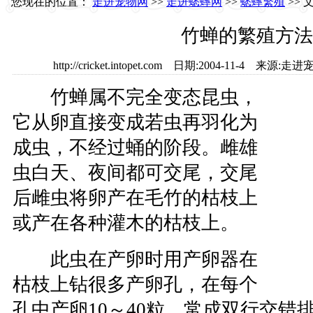
您现在的位置：
走进宠物网
>>
走进蟋蟀网
>>
蟋蟀繁殖
>> 
竹蝉的繁殖方法
http://cricket.intopet.com 日期:2004-11-4 
竹蝉属不完全变态昆虫，
它从卵直接变成若虫再羽化为
成虫，不经过蛹的阶段。雌雄
虫白天、夜间都可交尾，交尾
后雌虫将卵产在毛竹的枯枝上
或产在各种灌木的枯枝上。
此虫在产卵时用产卵器在
枯枝上钻很多产卵孔，在每个
孔中产卵10～40粒，常成双行交错