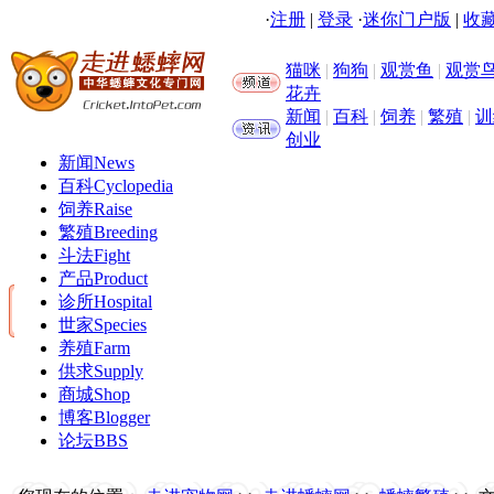
·
注册
|
登录
·
迷你门户版
|
收藏
猫咪
|
狗狗
|
观赏鱼
|
观赏
花卉
新闻
|
百科
|
饲养
|
繁殖
|
训
创业
新闻
News
百科
Cyclopedia
饲养
Raise
繁殖
Breeding
斗法
Fight
产品
Product
诊所
Hospital
世家
Species
养殖
Farm
供求
Supply
商城
Shop
博客
Blogger
论坛
BBS