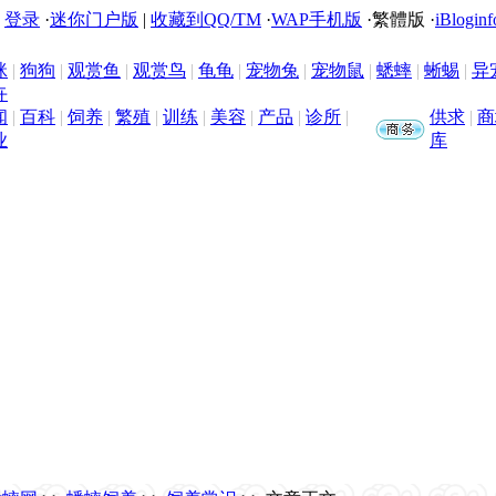
|
登录
·
迷你门户版
|
收藏到QQ/TM
·
WAP手机版
·
繁體版
·
iBloginf
咪
|
狗狗
|
观赏鱼
|
观赏鸟
|
龟龟
|
宠物兔
|
宠物鼠
|
蟋蟀
|
蜥蜴
|
异
卉
闻
|
百科
|
饲养
|
繁殖
|
训练
|
美容
|
产品
|
诊所
|
供求
|
商
业
库