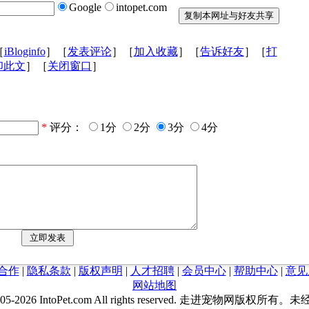
Google
intopet.com
［
iBloginfo
］［
发表评论
］［
加入收藏
］［
告诉好友
］［
打
印此文
］［
关闭窗口
］
*
评分：
1分
2分
3分
4分
合作
|
隐私条款
|
版权声明
|
人才招聘
|
会员中心
|
帮助中心
|
意见
网站地图
05-
2026 IntoPet.com All rights reserved. 走进宠物网版权