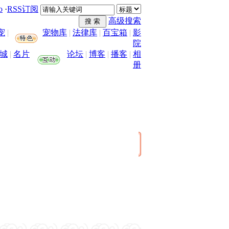
o
·
RSS订阅
高级搜索
宠
|
宠物库
|
法律库
|
百宝箱
|
影
院
城
|
名片
论坛
|
博客
|
播客
|
相
册