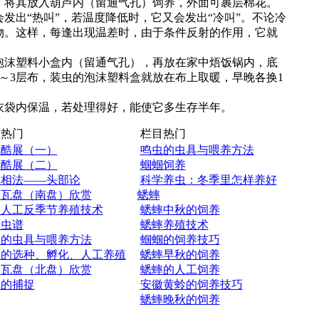
，将其放入葫芦内（留通气孔）饲养，外面可裹层棉花。
发出“热叫”，若温度降低时，它又会发出“冷叫”。不论冷
物。这样，每逢出现温差时，由于条件反射的作用，它就
泡沫塑料小盒内（留通气孔），再放在家中焐饭锅内，底
2～3层布，装虫的泡沫塑料盒就放在布上取暖，早晚各换1
衣袋内保温，若处理得好，能使它多生存半年。
热门
栏目热门
蟀酷展（一）
鸣虫的虫具与喂养方法
蟀酷展（二）
蝈蝈饲养
蟀相法——头部论
科学养虫：冬季里怎样养好
今瓦盘（南盘）欣赏
蟋蟀
蝈人工反季节养殖技术
蟋蟀中秋的饲养
蟀虫谱
蟋蟀养殖技术
虫的虫具与喂养方法
蝈蝈的饲养技巧
蟀的选种、孵化、人工养殖
蟋蟀早秋的饲养
今瓦盘（北盘）欣赏
蟋蟀的人工饲养
蟀的捕捉
安徽黄蛉的饲养技巧
蟋蟀晚秋的饲养