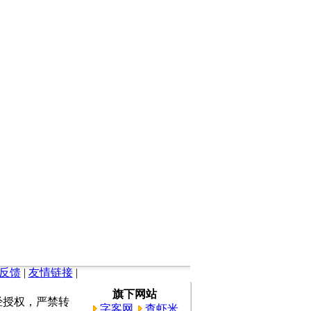
反馈
|
友情链接
|
旗下网站
所有。未经授权，严禁转
字客网
查虾米