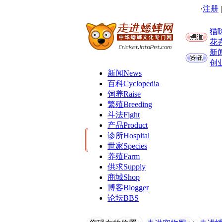
·
注册
猫
花
新
创
新闻
News
百科
Cyclopedia
饲养
Raise
繁殖
Breeding
斗法
Fight
产品
Product
诊所
Hospital
世家
Species
养殖
Farm
供求
Supply
商城
Shop
博客
Blogger
论坛
BBS