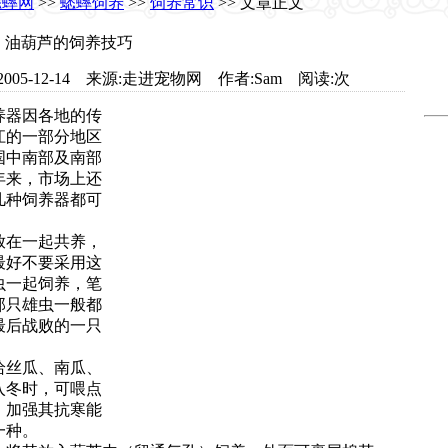
蟋蟀网
>>
蟋蟀饲养
>>
饲养常识
>> 文章正文
油葫芦的饲养技巧
com 日期:2005-12-14 来源:走进宠物网 作者:Sam 阅读:
次
养器因各地的传
江的一部分地区
国中南部及南部
年来，市场上还
几种饲养器都可
放在一起共养，
最好不要采用这
虫一起饲养，笔
那只雄虫一般都
最后战败的一只
给丝瓜、南瓜、
入冬时，可喂点
，加强其抗寒能
一种。