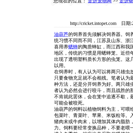
您现在的位置：
走进宠物网
>>
走进
http://cricket.intopet.
油葫芦
的饲养首先须解决饲养器。饲
统习惯不同而不同，江苏及山东、浙
喜用养
蟋蟀
的陶质蟀缸，而江西和我
地区，传统的习惯是用蟋蟀笼。近些
出现了透明塑料质长方形的虫笼。这
以用。
在饲养时，有人认为可以将两只雄虫
只要食物充足就不会相残。笔者认为
种方法，还是分开饲养为好。两只雄
者认为必然会进行咬斗，而且战胜的
不肯就此罢休，会在笼中追逐不歇，
可能会被咬死。
油葫芦的饲料以植物饲料为主，可喂
包菜叶、青菜叶、苹果、米饭粒等。
猪肉末或牛肉末，以增加其体内脂肪
力。饲料要经常变换品种，不要老喂