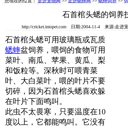
您现在的位置：
走进宠物网
>>
走进蟋蟀网
>>
蟋蟀饲养
>>
石首棺头蟋的饲养
http://cricket.intopet.com 日期:2004-11-4 
石首棺头蟋可用玻璃瓶或瓦质
蟋蟀
盆饲养，喂饲的食物可用
菜叶、南瓜、苹果、黄瓜、梨
和饭粒等。深秋时可喂青菜
叶、大白菜叶，喂的叶片不要
切碎，因为石首棺头蟋喜欢躲
在叶片下面鸣叫。
此虫不太畏寒，只要温度在10
度以上，它都能鸣叫。它没有