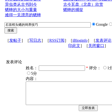
异虫类从古书到今
古今瓦盘（北盘）欣赏
蟋蟀的大小与重量
蟋蟀的捕捉
难得一见漂亮的蟋蟀
Google
［
发帖子
］［
写日志
］［
RSS订阅
］［
iBloginfo
］［
发表评论
印此文
］［
关闭窗口
］
发表评论
姓名：
*
评分：
1
5分
内容：