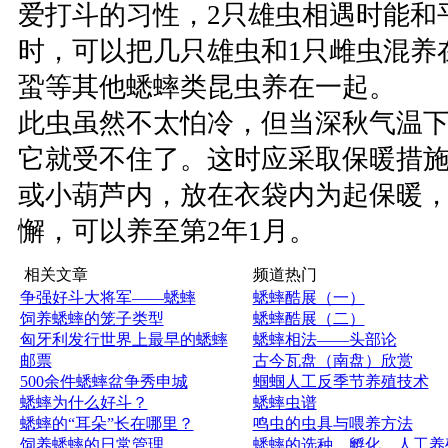
爱打斗的习性，2只雄虫相遇时能和
时，可以把几只雄虫和1只雌虫混养
蛩等其他蟋蟀类昆虫养在一起。
此虫虽然不太怕冷，但当深秋气温下
它就受不住了。这时应采取保暖措
或小葫芦内，放在衣袋内为起保暖
懈，可以养至第2年1月。
相关文章
频道热门
争强好斗大将军——蟋蟀
蟋蟀酷展（一）
饲养蟋蟀的笼子类型
蟋蟀酷展（二）
匈牙利发行世界上最早的蟋蟀
蟋蟀相法——头部论
邮票
古今瓦盘（南盘）欣赏
500余件蟋蟀盆争秀申城
蝈蝈人工反季节养殖技术
蟋蟀为什么好斗？
蟋蟀虫谱
蟋蟀的“耳朵”长在哪里？
鸣虫的虫具与喂养方法
饲养蟋蟀的日常管理
蟋蟀的选种、孵化、人工养