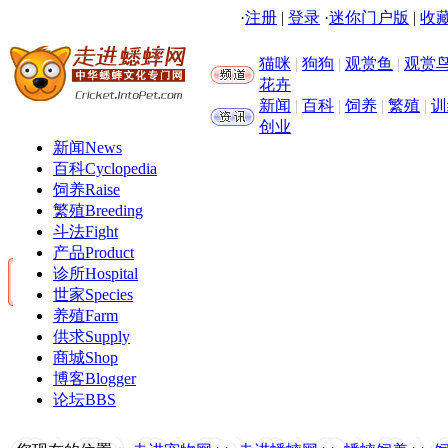
·
注册
|
登录
·
迷你门户版
|
收藏
猫咪
|
狗狗
|
观赏鱼
|
观赏
花卉
新闻
|
百科
|
饲养
|
繁殖
|
训
创业
新闻
News
百科
Cyclopedia
饲养
Raise
繁殖
Breeding
斗法
Fight
产品
Product
诊所
Hospital
世家
Species
养殖
Farm
供求
Supply
商城
Shop
博客
Blogger
论坛
BBS