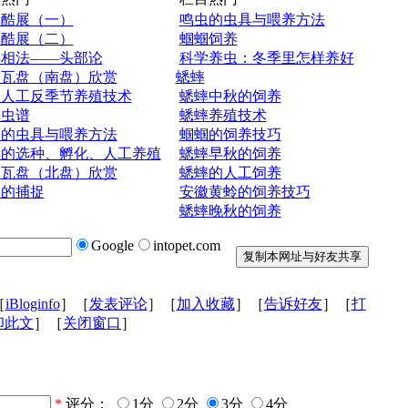
蟀酷展（一）
鸣虫的虫具与喂养方法
蟀酷展（二）
蝈蝈饲养
蟀相法——头部论
科学养虫：冬季里怎样养好
今瓦盘（南盘）欣赏
蟋蟀
蝈人工反季节养殖技术
蟋蟀中秋的饲养
蟀虫谱
蟋蟀养殖技术
虫的虫具与喂养方法
蝈蝈的饲养技巧
蟀的选种、孵化、人工养殖
蟋蟀早秋的饲养
今瓦盘（北盘）欣赏
蟋蟀的人工饲养
蟀的捕捉
安徽黄蛉的饲养技巧
蟋蟀晚秋的饲养
Google
intopet.com
［
iBloginfo
］［
发表评论
］［
加入收藏
］［
告诉好友
］［
打
印此文
］［
关闭窗口
］
*
评分：
1分
2分
3分
4分