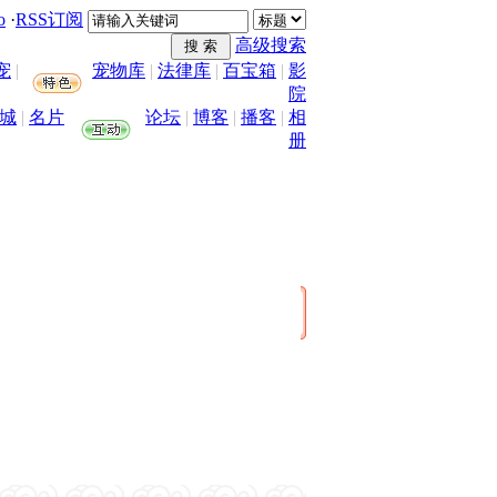
o
·
RSS订阅
高级搜索
宠
|
宠物库
|
法律库
|
百宝箱
|
影
院
城
|
名片
论坛
|
博客
|
播客
|
相
册