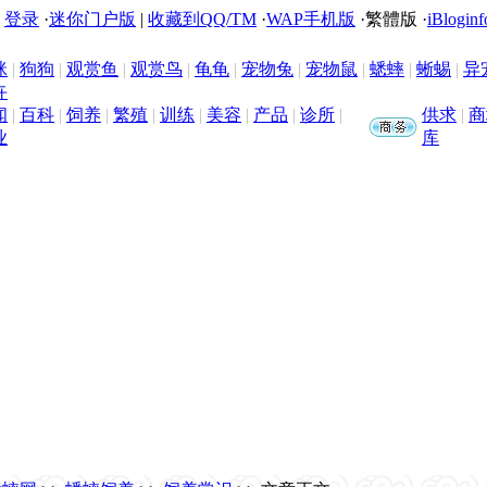
|
登录
·
迷你门户版
|
收藏到QQ/TM
·
WAP手机版
·
繁體版
·
iBloginf
咪
|
狗狗
|
观赏鱼
|
观赏鸟
|
龟龟
|
宠物兔
|
宠物鼠
|
蟋蟀
|
蜥蜴
|
异
卉
闻
|
百科
|
饲养
|
繁殖
|
训练
|
美容
|
产品
|
诊所
|
供求
|
商
业
库