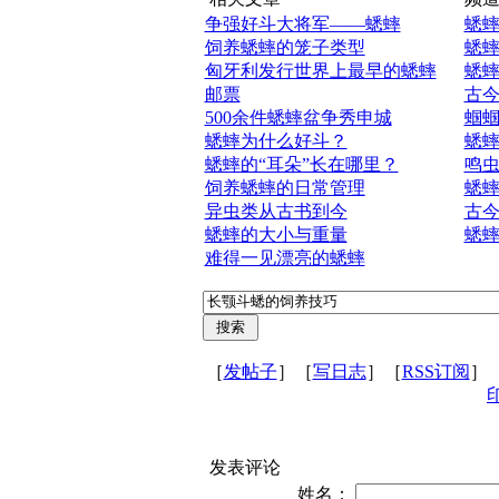
争强好斗大将军——蟋蟀
蟋
饲养蟋蟀的笼子类型
蟋
匈牙利发行世界上最早的蟋蟀
蟋
邮票
古
500余件蟋蟀盆争秀申城
蝈
蟋蟀为什么好斗？
蟋
蟋蟀的“耳朵”长在哪里？
鸣
饲养蟋蟀的日常管理
蟋
异虫类从古书到今
古
蟋蟀的大小与重量
蟋
难得一见漂亮的蟋蟀
［
发帖子
］［
写日志
］［
RSS订阅
］
发表评论
姓名：