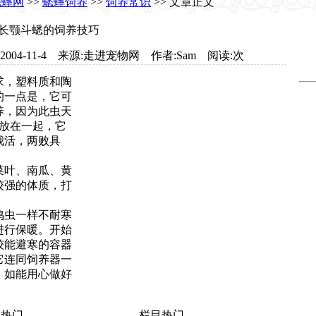
蟋蟀网
>>
蟋蟀饲养
>>
饲养常识
>> 文章正文
长颚斗蟋的饲养技巧
.com 日期:2004-11-4 来源:走进宠物网 作者:Sam 阅读:
次
求，塑料质和陶
的一点是，它可
养，因为此虫天
放在一起，它
我活，两败具
菜叶、南瓜、黄
较强的体质，打
鸣虫一样不耐寒
进行保暖。开始
较能避寒的容器
它连同饲养器一
。如能用心做好
热门
栏目热门