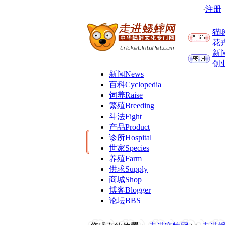
·
注册
猫
花
新
创
新闻
News
百科
Cyclopedia
饲养
Raise
繁殖
Breeding
斗法
Fight
产品
Product
诊所
Hospital
世家
Species
养殖
Farm
供求
Supply
商城
Shop
博客
Blogger
论坛
BBS