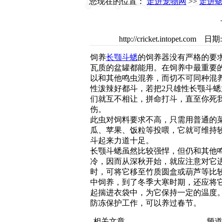
您现在的位置：
走进宠物网
>>
走进
http://cricket.intopet
饲养
长颚
斗蟋
的饲养器没有严格的要
瓦质的盆罐都能用。在饲养中最重要
以和其他鸣虫混养，而切不可同种混
性泼辣好都斗，若把2只雄性长颚斗蟋
们就互不相让，拼命打斗，直至你死
伤。
此虫对饲料要求不高，只需用普通的
瓜、苹果、饭粒等投喂，它就可维持
斗起来力道十足。
长颚斗蟋虽然比较强悍，但仍和其他
冷，因而从深秋开始，就应注意对它
时，可将它移至竹质圆盒或葫芦等比
中饲养，到了冬季大寒时期，还应将
起揣进衣袋中，为它保持一定的温度
防冻保护工作，可以养过春节。
相关文章
频道