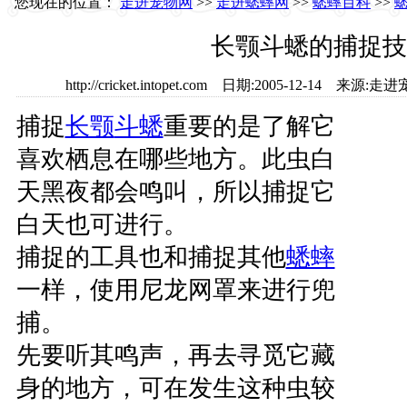
您现在的位置：
走进宠物网
>>
走进蟋蟀网
>>
蟋蟀百科
>>
长颚斗蟋的捕捉技
http://cricket.intopet.com 日期:2005-12-14 
捕捉
长颚
斗蟋
重要的是了解它
喜欢栖息在哪些地方。此虫白
天黑夜都会鸣叫，所以捕捉它
白天也可进行。
捕捉的工具也和捕捉其他
蟋蟀
一样，使用尼龙网罩来进行兜
捕。
先要听其鸣声，再去寻觅它藏
身的地方，可在发生这种虫较