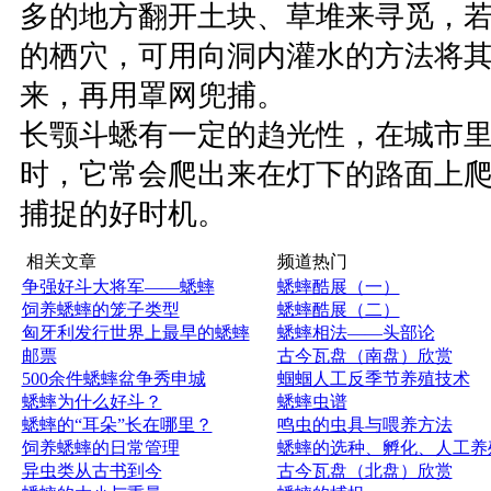
多的地方翻开土块、草堆来寻觅，
的栖穴，可用向洞内灌水的方法将
来，再用罩网兜捕。
长颚斗蟋有一定的趋光性，在城市
时，它常会爬出来在灯下的路面上
捕捉的好时机。
相关文章
频道热门
争强好斗大将军——蟋蟀
蟋蟀酷展（一）
饲养蟋蟀的笼子类型
蟋蟀酷展（二）
匈牙利发行世界上最早的蟋蟀
蟋蟀相法——头部论
邮票
古今瓦盘（南盘）欣赏
500余件蟋蟀盆争秀申城
蝈蝈人工反季节养殖技术
蟋蟀为什么好斗？
蟋蟀虫谱
蟋蟀的“耳朵”长在哪里？
鸣虫的虫具与喂养方法
饲养蟋蟀的日常管理
蟋蟀的选种、孵化、人工养
异虫类从古书到今
古今瓦盘（北盘）欣赏