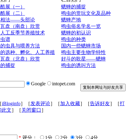
蟀酷展（一）
蟋蟀的捕捉
蟀酷展（二）
鸣虫的赏玩文化及品种
蟀相法——头部论
蟋蟀产地
今瓦盘（南盘）欣赏
鸣虫俗名学名一览
蝈人工反季节养殖技术
蟋蟀的初认识
蟀虫谱
鸣虫的种类
虫的虫具与喂养方法
国内一些蟋蟀市场
蟀的选种、孵化、人工养殖
鸣虫主要生物学特性
今瓦盘（北盘）欣赏
好斗的歌星——蟋蟀
蟀的捕捉
鸣虫的诱叫方法
Google
intopet.com
［
iBloginfo
］［
发表评论
］［
加入收藏
］［
告诉好友
］［
打
印此文
］［
关闭窗口
］
*
评分：
1分
2分
3分
4分