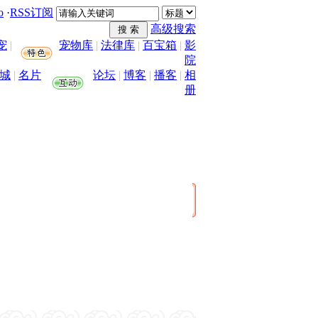
o
·
RSS订阅
高级搜索
宠
|
宠物库
|
法律库
|
百宝箱
|
影
院
城
|
名片
论坛
|
博客
|
播客
|
相
册