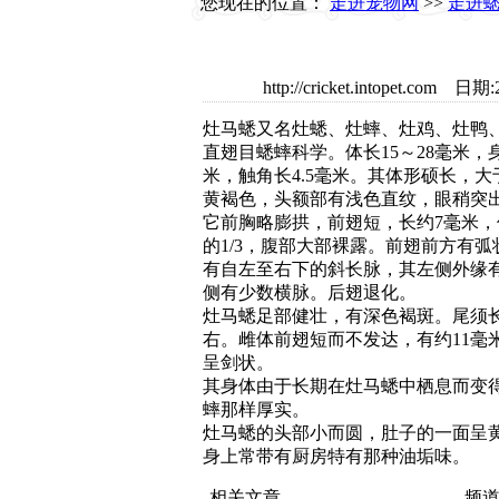
您现在的位置：
走进宠物网
>>
走进
http://cricket.intopet.
灶马蟋又名灶蟋、灶蟀、灶鸡、灶鸭
直翅目蟋蟀科学。体长15～28毫米，身
米，触角长4.5毫米。其体形硕长，
黄褐色，头额部有浅色直纹，眼稍突
它前胸略膨拱，前翅短，长约7毫米，
的1/3，腹部大部裸露。前翅前方有
有自左至右下的斜长脉，其左侧外缘
侧有少数横脉。后翅退化。
灶马蟋足部健壮，有深色褐斑。尾须长
右。雌体前翅短而不发达，有约11毫
呈剑状。
其身体由于长期在灶马蟋中栖息而变
蟀那样厚实。
灶马蟋的头部小而圆，肚子的一面呈
身上常带有厨房特有那种油垢味。
相关文章
频道