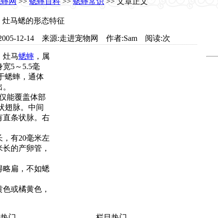
蟋蟀网
>>
蟋蟀百科
>>
蟋蟀常识
>> 文章正文
灶马蟋的形态特征
com 日期:2005-12-14 来源:走进宠物网 作者:Sam 阅读:
次
、灶马
蟋蟀
，属
宽5～5.5毫
大于蟋蟀，通体
出。
仅能覆盖体部
弧状翅脉。中间
有直条状脉。右
，有20毫米左
米长的产卵管，
得略扁，不如蟋
黄色或橘黄色，
热门
栏目热门