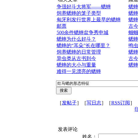
争强好斗大将军——蟋蟀
蟋
饲养蟋蟀的笼子类型
蟋
匈牙利发行世界上最早的蟋蟀
蟋
邮票
古
500余件蟋蟀盆争秀申城
蝈
蟋蟀为什么好斗？
蟋
蟋蟀的“耳朵”长在哪里？
鸣
饲养蟋蟀的日常管理
蟋
异虫类从古书到今
古
蟋蟀的大小与重量
蟋
难得一见漂亮的蟋蟀
［
发帖子
］［
写日志
］［
RSS订阅
］
发表评论
姓名：