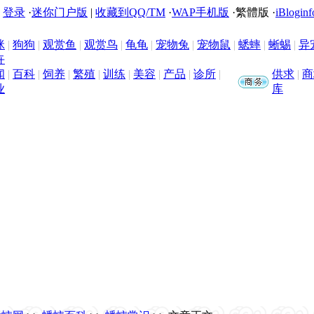
|
登录
·
迷你门户版
|
收藏到QQ/TM
·
WAP手机版
·
繁體版
·
iBloginf
咪
|
狗狗
|
观赏鱼
|
观赏鸟
|
龟龟
|
宠物兔
|
宠物鼠
|
蟋蟀
|
蜥蜴
|
异
卉
闻
|
百科
|
饲养
|
繁殖
|
训练
|
美容
|
产品
|
诊所
|
供求
|
商
业
库