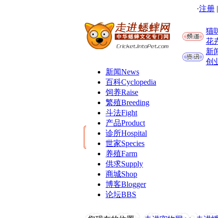
·
注册
猫
花
新
创
新闻
News
百科
Cyclopedia
饲养
Raise
繁殖
Breeding
斗法
Fight
产品
Product
诊所
Hospital
世家
Species
养殖
Farm
供求
Supply
商城
Shop
博客
Blogger
论坛
BBS