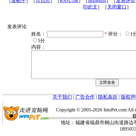
［
发帖子
］［
写日志
］［
RSS订阅
］［
iBloginfo
］［
发表评论
印此文
］［
关闭窗口
］
发表评论
姓名：
*
评分：
1
5分
内容：
关于我们
|
广告合作
|
隐私条款
|
版权声
Copyright © 2005-
2026 IntoPet.co
地址：福建省福鼎市桐山街道路边亭三巷37
189505