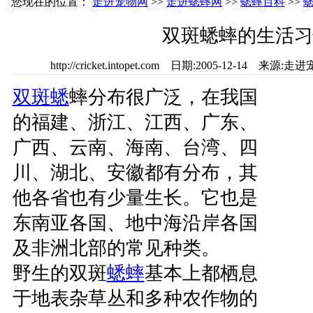
您现在的位置：
走进宠物网
>>
走进蟋蟀网
>>
蟋蟀百科
>>
双斑蟋蟀的生活习
http://cricket.intopet.com 日期:2005-12-14 
双斑蟋
蟀分布很广泛，在我国
的福建、浙江、江西、广东、
广西、云南、海南、台湾、四
川、湖北、安徽都有分布，其
他各省也有少量生长。它也是
东南亚各国、地中海沿岸各国
及非洲北部的常见种类。
野生的双斑
蟋蟀
基本上都栖息
于地表杂草丛和多种农作物的