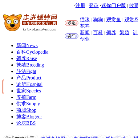
·
注册
|
登录
·
迷你门户版
|
收藏
猫咪
|
狗狗
|
观赏鱼
|
观赏
花卉
新闻
|
百科
|
饲养
|
繁殖
|
训
创业
新闻
News
百科
Cyclopedia
饲养
Raise
繁殖
Breeding
斗法
Fight
产品
Product
诊所
Hospital
世家
Species
养殖
Farm
供求
Supply
商城
Shop
博客
Blogger
论坛
BBS