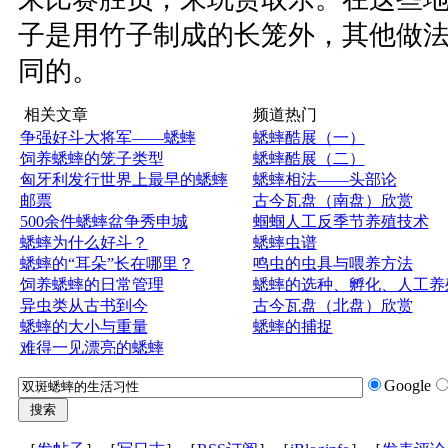
子是用竹子制成的长笼外，其他做
同的。
相关文章
频道热门
争强好斗大将军——蟋蟀
蟋蟀酷展（一）
饲养蟋蟀的笼子类型
蟋蟀酷展（二）
匈牙利发行世界上最早的蟋蟀
蟋蟀相法——头部论
邮票
古今瓦盘（南盘）欣赏
500余件蟋蟀盆争秀申城
蝈蝈人工反季节养殖技术
蟋蟀为什么好斗？
蟋蟀虫谱
蟋蟀的“耳朵”长在哪里？
鸣虫的虫具与喂养方法
饲养蟋蟀的日常管理
蟋蟀的选种、孵化、人工养
异虫类从古书到今
古今瓦盘（北盘）欣赏
蟋蟀的大小与重量
蟋蟀的捕捉
难得一见漂亮的蟋蟀
Google