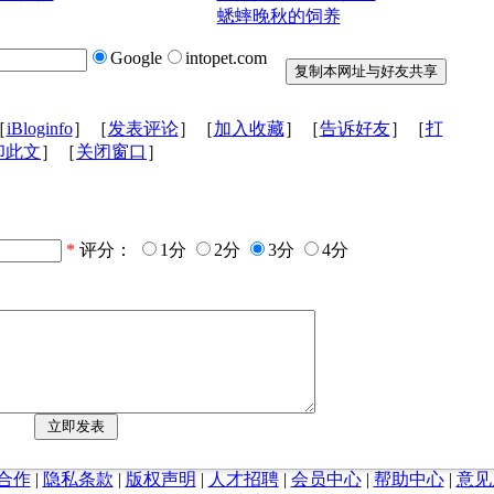
蟋蟀晚秋的饲养
Google
intopet.com
［
iBloginfo
］［
发表评论
］［
加入收藏
］［
告诉好友
］［
打
印此文
］［
关闭窗口
］
*
评分：
1分
2分
3分
4分
合作
|
隐私条款
|
版权声明
|
人才招聘
|
会员中心
|
帮助中心
|
意见