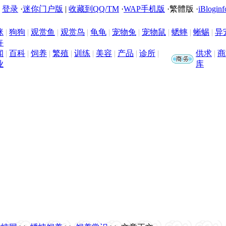
|
登录
·
迷你门户版
|
收藏到QQ/TM
·
WAP手机版
·
繁體版
·
iBloginf
咪
|
狗狗
|
观赏鱼
|
观赏鸟
|
龟龟
|
宠物兔
|
宠物鼠
|
蟋蟀
|
蜥蜴
|
异
卉
闻
|
百科
|
饲养
|
繁殖
|
训练
|
美容
|
产品
|
诊所
|
供求
|
商
业
库