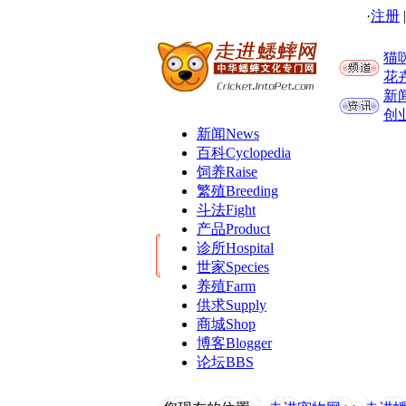
·
注册
猫
花
新
创
新闻
News
百科
Cyclopedia
饲养
Raise
繁殖
Breeding
斗法
Fight
产品
Product
诊所
Hospital
世家
Species
养殖
Farm
供求
Supply
商城
Shop
博客
Blogger
论坛
BBS