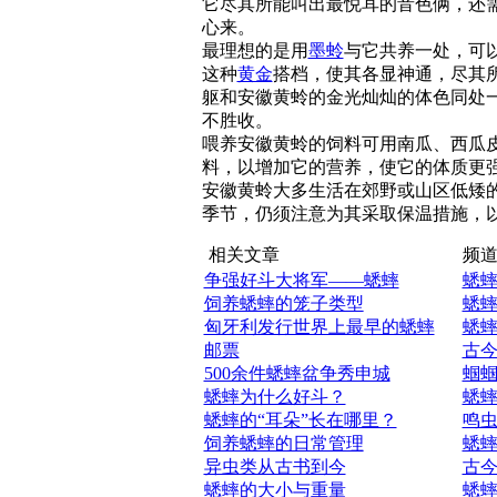
它尽其所能叫出最悦耳的音色俩，还
心来。
最理想的是用
墨蛉
与它共养一处，可
这种
黄金
搭档，使其各显神通，尽其
躯和安徽黄蛉的金光灿灿的体色同处
不胜收。
喂养安徽黄蛉的饲料可用南瓜、西瓜
料，以增加它的营养，使它的体质更
安徽黄蛉大多生活在郊野或山区低矮
季节，仍须注意为其采取保温措施，以
相关文章
频道
争强好斗大将军——蟋蟀
蟋
饲养蟋蟀的笼子类型
蟋
匈牙利发行世界上最早的蟋蟀
蟋
邮票
古
500余件蟋蟀盆争秀申城
蝈
蟋蟀为什么好斗？
蟋
蟋蟀的“耳朵”长在哪里？
鸣
饲养蟋蟀的日常管理
蟋
异虫类从古书到今
古
蟋蟀的大小与重量
蟋