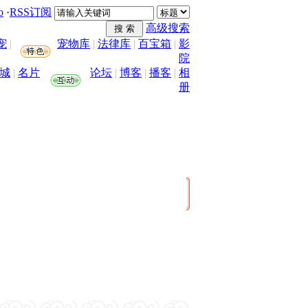
o
·
RSS订阅
高级搜索
宠
|
宠物库
|
法律库
|
百宝箱
|
影
院
城
|
名片
论坛
|
博客
|
播客
|
相
册