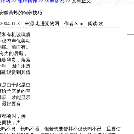
蟋蟀网
>>
蟋蟀饲养
>>
饲养常识
>> 文章正文
安徽黄蛉的饲养技巧
.com 日期:2004-11-3 来源:走进宠物网 作者:Sam 阅读:
次
质和有机玻璃质
不仅鸣声优美动
脱。前面有1
有力的后退，
雍容华贵，落落
一种，因而用透
都能观赏到其倩
这是由于此昆虫
有给予充足的空
舒展，才能显示
，最好要有
夜都鸣叫，傍
急而快，声
长鸣不息，长鸣不哑，但若想要使其不仅长鸣不已，且要使