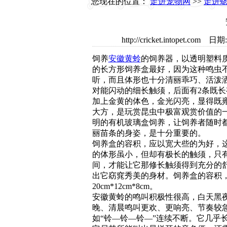
您现在的位置：
走进宠物网
>>
走进
http://cricket.intopet
饲养
安徽黄蛉
的饲养器，以透明塑料
的长方形饲养盒最好，因为这种鸣虫
听，而且体形也十分清丽乖巧、活泼洒
对能闪动的细长触须，后面有2条既长
加上金黄的体色，金光闪亮，显得既
大方，是玩赏昆虫中极富观赏价值的
明的有机玻璃盒饲养，让饲养者随时
丽苗条的身姿，是十分重要的。
饲养盒的容积，应以宽大些的为好，
的体形虽小，但却有极长的触须，只
间，才能让它那修长触须得到充分的
出它窈窕秀美的身材。饲养盒的容积
20cm*12cm*8cm。
安徽黄蛉的鸣叫积极性很高，白天黑
晚、清晨鸣叫更欢、更响亮、节奏较
如“铃—铃—铃—”连续不断。它几乎