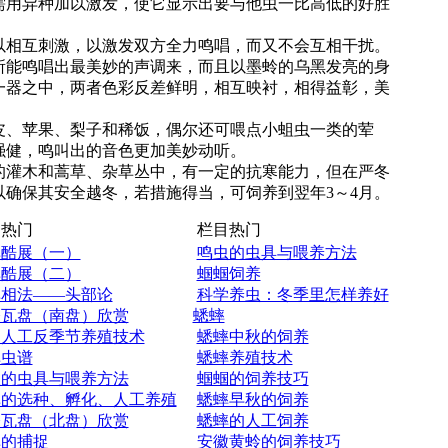
需用异种加以激发，使它显示出要与他虫一比高低的好胜
以相互刺激，以激发双方全力鸣唱，而又不会互相干扰。
所能鸣唱出最美妙的声调来，而且以墨蛉的乌黑发亮的身
一器之中，两者色彩反差鲜明，相互映衬，相得益彰，美
皮、苹果、梨子和稀饭，偶尔还可喂点小蛆虫一类的荤
强健，鸣叫出的音色更加美妙动听。
的灌木和蒿草、杂草丛中，有一定的抗寒能力，但在严冬
确保其安全越冬，若措施得当，可饲养到翌年3～4月。
热门
栏目热门
蟀酷展（一）
鸣虫的虫具与喂养方法
蟀酷展（二）
蝈蝈饲养
蟀相法——头部论
科学养虫：冬季里怎样养好
今瓦盘（南盘）欣赏
蟋蟀
蝈人工反季节养殖技术
蟋蟀中秋的饲养
蟀虫谱
蟋蟀养殖技术
虫的虫具与喂养方法
蝈蝈的饲养技巧
蟀的选种、孵化、人工养殖
蟋蟀早秋的饲养
今瓦盘（北盘）欣赏
蟋蟀的人工饲养
蟀的捕捉
安徽黄蛉的饲养技巧