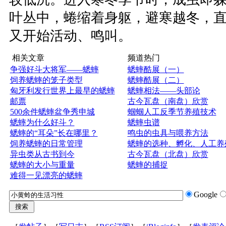
叶丛中，蜷缩着身躯，避寒越冬，直
又开始活动、鸣叫。
相关文章
频道热门
争强好斗大将军——蟋蟀
蟋蟀酷展（一）
饲养蟋蟀的笼子类型
蟋蟀酷展（二）
匈牙利发行世界上最早的蟋蟀
蟋蟀相法——头部论
邮票
古今瓦盘（南盘）欣赏
500余件蟋蟀盆争秀申城
蝈蝈人工反季节养殖技术
蟋蟀为什么好斗？
蟋蟀虫谱
蟋蟀的“耳朵”长在哪里？
鸣虫的虫具与喂养方法
饲养蟋蟀的日常管理
蟋蟀的选种、孵化、人工养
异虫类从古书到今
古今瓦盘（北盘）欣赏
蟋蟀的大小与重量
蟋蟀的捕捉
难得一见漂亮的蟋蟀
Google