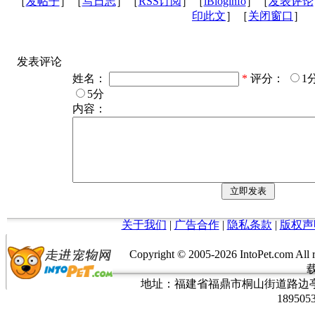
［
发帖子
］［
写日志
］［
RSS订阅
］［
iBloginfo
］［
发表评论
印此文
］［
关闭窗口
］
发表评论
姓名：
*
评分：
1
5分
内容：
关于我们
|
广告合作
|
隐私条款
|
版权声
Copyright © 2005-
2026 IntoPet.co
地址：福建省福鼎市桐山街道路边亭三巷37
189505