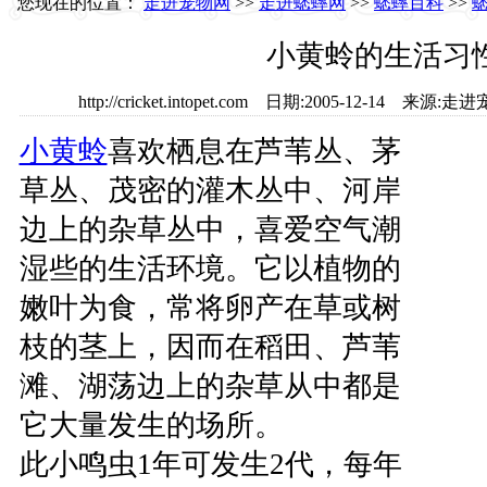
您现在的位置：
走进宠物网
>>
走进蟋蟀网
>>
蟋蟀百科
>>
小黄蛉的生活习
http://cricket.intopet.com 日期:2005-12-14 
小黄蛉
喜欢栖息在芦苇丛、茅
草丛、茂密的灌木丛中、河岸
边上的杂草丛中，喜爱空气潮
湿些的生活环境。它以植物的
嫩叶为食，常将卵产在草或树
枝的茎上，因而在稻田、芦苇
滩、湖荡边上的杂草从中都是
它大量发生的场所。
此小鸣虫1年可发生2代，每年