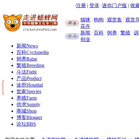
·
注册
|
登录
·
迷你门户版
|
收藏
猫咪
|
狗狗
|
观赏鱼
|
观赏
花卉
新闻
|
百科
|
饲养
|
繁殖
|
训
创业
新闻
News
百科
Cyclopedia
饲养
Raise
繁殖
Breeding
斗法
Fight
产品
Product
诊所
Hospital
世家
Species
养殖
Farm
供求
Supply
商城
Shop
博客
Blogger
论坛
BBS