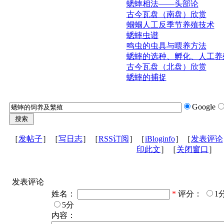
蟋蟀相法——头部论
古今瓦盘（南盘）欣赏
蝈蝈人工反季节养殖技术
蟋蟀虫谱
鸣虫的虫具与喂养方法
蟋蟀的选种、孵化、人工养
古今瓦盘（北盘）欣赏
蟋蟀的捕捉
Google
［
发帖子
］［
写日志
］［
RSS订阅
］［
iBloginfo
］［
发表评论
印此文
］［
关闭窗口
］
发表评论
姓名：
*
评分：
1
5分
内容：