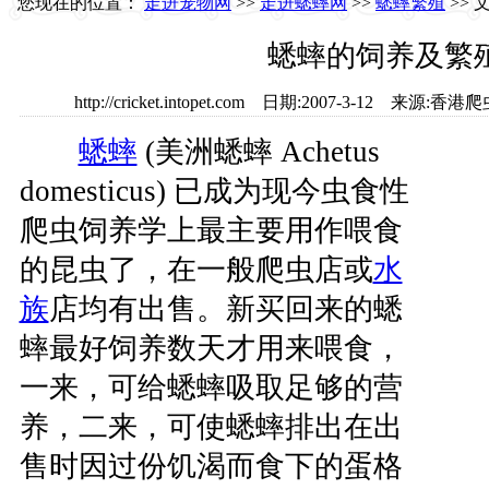
您现在的位置：
走进宠物网
>>
走进蟋蟀网
>>
蟋蟀繁殖
>> 
蟋蟀的饲养及繁
http://cricket.intopet.com 日期:2007-3-12 来
蟋蟀
(美洲蟋蟀 Achetus
domesticus) 已成为现今虫食性
爬虫饲养学上最主要用作喂食
的昆虫了，在一般爬虫店或
水
族
店均有出售。新买回来的蟋
蟀最好饲养数天才用来喂食，
一来，可给蟋蟀吸取足够的营
养，二来，可使蟋蟀排出在出
售时因过份饥渴而食下的蛋格