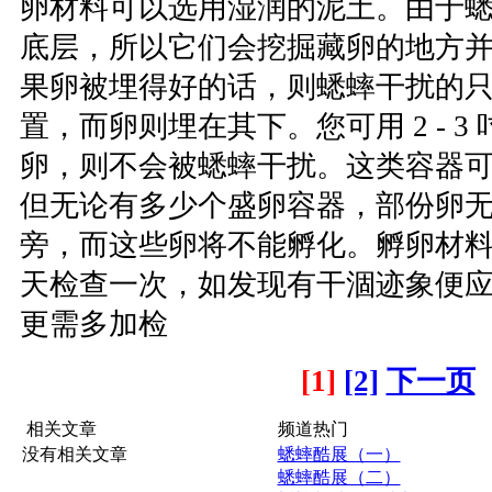
卵材料可以选用湿润的泥土。由于
底层，所以它们会挖掘藏卵的地方
果卵被埋得好的话，则蟋蟀干扰的
置，而卵则埋在其下。您可用 2 - 
卵，则不会被蟋蟀干扰。这类容器
但无论有多少个盛卵容器，部份卵
旁，而这些卵将不能孵化。孵卵材
天检查一次，如发现有干涸迹象便
更需多加检
[1]
[2]
下一页
相关文章
频道热门
没有相关文章
蟋蟀酷展（一）
蟋蟀酷展（二）