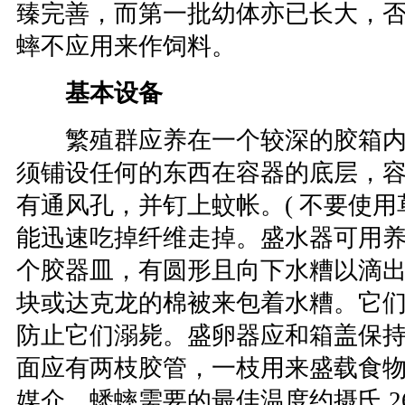
臻完善，而第一批幼体亦已长大，
蟀不应用来作饲料。
基本设备
繁殖群应养在一个较深的胶箱内
须铺设任何的东西在容器的底层，
有通风孔，并钉上蚊帐。( 不要使
能迅速吃掉纤维走掉。盛水器可用
个胶器皿，有圆形且向下水糟以滴
块或达克龙的棉被来包着水糟。它
防止它们溺毙。盛卵器应和箱盖保持约 
面应有两枝胶管，一枝用来盛载食
媒介。蟋蟀需要的最佳温度约摄氏 26 