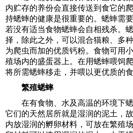
内贮存的养份会直接传送到食它的
持蟋蟀的健康是很重要的。蟋蟀需
若没有适当食物蟋蟀会自相残杀。
择，除此之外，可以混合猫粮、多
为爬虫而加的优质钙粉。食物可用
殖场内的盛蛋器上。在用蟋蟀喂饲
将所需蟋蟀移走，并喂以更优质的
繁殖蟋蟀
在有食物、水及高温的环境下蟋
它们的天然居所就是湿润的泥土，
内放湿润的孵卵材料，可放在繁殖