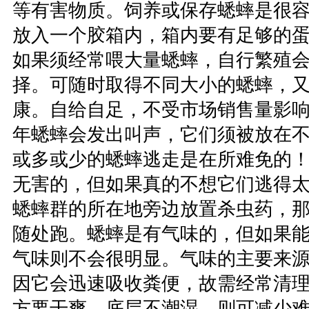
等有害物质。饲养或保存蟋蟀是很
放入一个胶箱内，箱内要有足够的
如果须经常喂大量蟋蟀，自行繁殖
择。可随时取得不同大小的蟋蟀，
康。自给自足，不受市场销售量影
年蟋蟀会发出叫声，它们须被放在
或多或少的蟋蟀逃走是在所难免的
无害的，但如果真的不想它们逃得
蟋蟀群的所在地旁边放置杀虫药，
随处跑。蟋蟀是有气味的，但如果
气味则不会很明显。气味的主要来
因它会迅速吸收粪便，故需经常清
方要干爽，底层不潮湿，则可减少