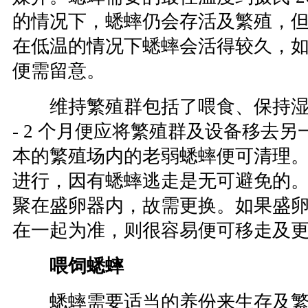
的情况下，蟋蟀仍会存活及繁殖，
在低温的情况下蟋蟀会活得较久，
便需留意。
维持繁殖群包括了喂食、保持湿润
- 2 个月便应将繁殖群及设备移去
本的繁殖场内的老弱蟋蟀便可清理
进行，因有蟋蟀逃走是无可避免的
聚在盛卵器内，故需更换。如果盛卵器是
在一起为准，则很容易便可移走及
喂饲蟋蟀
蟋蟀需要适当的养份来生存及繁