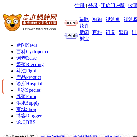
·
注册
|
登录
·
迷你门户版
|
收藏
猫咪
|
狗狗
|
观赏鱼
|
观赏
花卉
新闻
|
百科
|
饲养
|
繁殖
|
训
创业
新闻
News
百科
Cyclopedia
饲养
Raise
繁殖
Breeding
斗法
Fight
产品
Product
诊所
Hospital
世家
Species
养殖
Farm
供求
Supply
商城
Shop
博客
Blogger
论坛
BBS