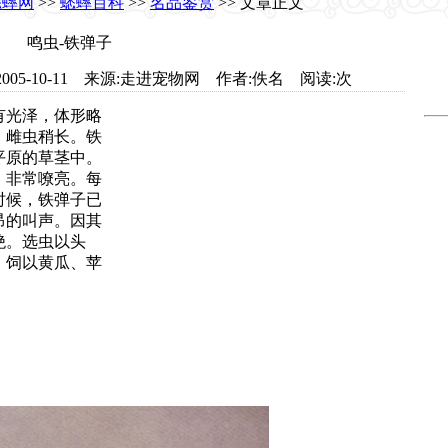
蟋蟀网
>>
蟋蟀百科
>>
名品鉴赏
>> 文章正文
鸣虫-铁弹子
.com 日期:2005-10-11 来源:走进宠物网 作者:佚名 阅读:
次
有光泽，体形略
，雌虫稍长。铁
平原的草茎中。
，非常嘹亮。每
时候，铁弹子已
昂的叫声。因其
绝。选虫以头
。饲以黄瓜、苹