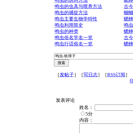
鸣虫的诱叫方法
蟋
鸣虫的虫具与喂养方法
古
鸣虫的捕捉方法
蝈
鸣虫主要生物学特性
蟋
鸣虫利用简史
鸣
鸣虫的种类
蟋
鸣虫俗名学名一览
古
鸣虫行话俗名一览
蟋
［
发帖子
］［
写日志
］［
RSS订阅
］
发表评论
姓名：
5分
内容：