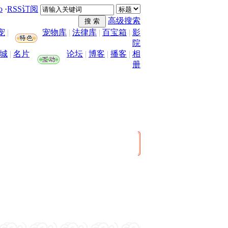
o
·
RSS订阅
高级搜索
宠
|
宠物库
|
法律库
|
百宝箱
|
影
院
城
|
名片
论坛
|
博客
|
播客
|
相
册