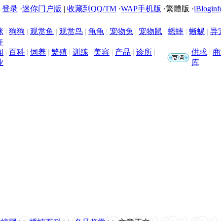
|
登录
·
迷你门户版
|
收藏到QQ/TM
·
WAP手机版
·
繁體版
·
iBloginf
咪
|
狗狗
|
观赏鱼
|
观赏鸟
|
龟龟
|
宠物兔
|
宠物鼠
|
蟋蟀
|
蜥蜴
|
异
卉
闻
|
百科
|
饲养
|
繁殖
|
训练
|
美容
|
产品
|
诊所
|
供求
|
商
业
库