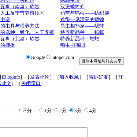
蟀相法——头部论
蟋蟀虫谱
今瓦盘（南盘）欣赏
双斑蟋简介
蝈人工反季节养殖技术
葫芦与鸣虫——纺织娘
蟀虫谱
难得一见漂亮的蟋蟀
虫的虫具与喂养方法
昆虫相扑家——蟋蟀
蟀的选种、孵化、人工养殖
特养新品种——蝈蝈
今瓦盘（北盘）欣赏
特养新品种：蝈蝈
蟀的捕捉
鸣虫-扎嘴儿
Google
intopet.com
［
iBloginfo
］［
发表评论
］［
加入收藏
］［
告诉好友
］［
打
印此文
］［
关闭窗口
］
*
评分：
1分
2分
3分
4分