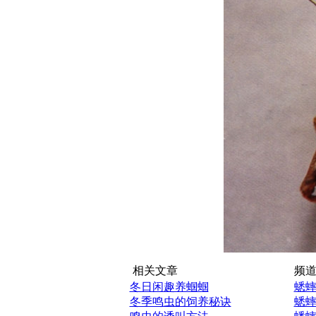
相关文章
频道
冬日闲趣养蝈蝈
蟋
冬季鸣虫的饲养秘诀
蟋