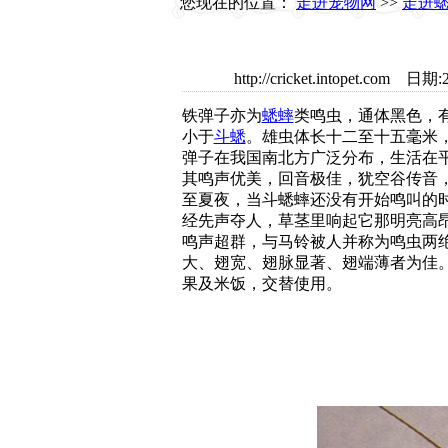
您现在的位置：
走进宠物网
>>
走进
http://cricket.intopet
铁弹子亦为
蟋蟀
类鸣虫，通体黑色，
小于
斗蟋
。雄虫体长十二至十五毫米
弹子在我国南北方广泛分布，生活在
其鸣声优美，回音极佳，犹空谷传音
至夏夜，当斗蟋蟀还没有开始鸣叫的
经先声夺人，草茎里响起它那明亮高
鸣声超群，与马铃被人并称为鸣虫两
大、翅宽、翅脉显著、翅端薄者为佳
果及米饭，交替使用。