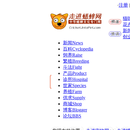
·
注册
猫
花
新
创
新闻
News
百科
Cyclopedia
饲养
Raise
繁殖
Breeding
斗法
Fight
产品
Product
诊所
Hospital
世家
Species
养殖
Farm
供求
Supply
商城
Shop
博客
Blogger
论坛
BBS