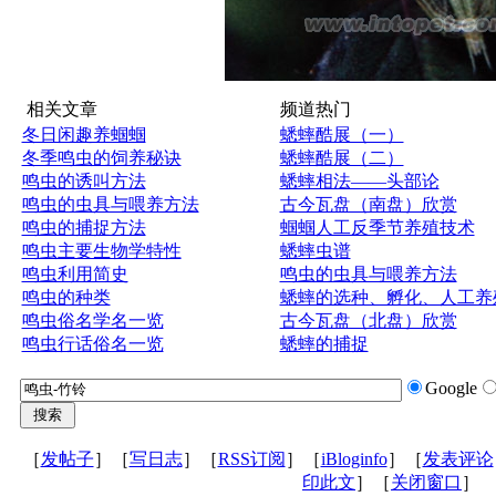
相关文章
频道热门
冬日闲趣养蝈蝈
蟋蟀酷展（一）
冬季鸣虫的饲养秘诀
蟋蟀酷展（二）
鸣虫的诱叫方法
蟋蟀相法——头部论
鸣虫的虫具与喂养方法
古今瓦盘（南盘）欣赏
鸣虫的捕捉方法
蝈蝈人工反季节养殖技术
鸣虫主要生物学特性
蟋蟀虫谱
鸣虫利用简史
鸣虫的虫具与喂养方法
鸣虫的种类
蟋蟀的选种、孵化、人工养
鸣虫俗名学名一览
古今瓦盘（北盘）欣赏
鸣虫行话俗名一览
蟋蟀的捕捉
Google
［
发帖子
］［
写日志
］［
RSS订阅
］［
iBloginfo
］［
发表评论
印此文
］［
关闭窗口
］