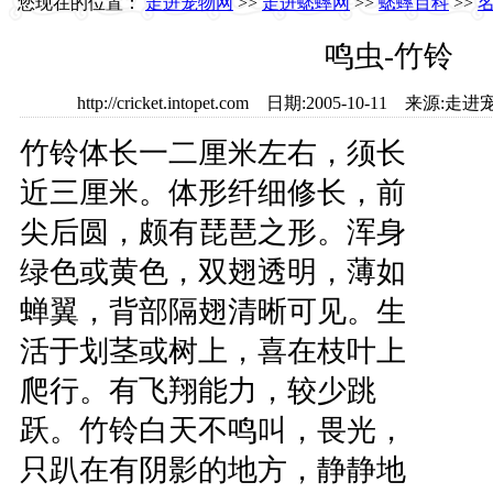
您现在的位置：
走进宠物网
>>
走进蟋蟀网
>>
蟋蟀百科
>>
鸣虫-竹铃
http://cricket.intopet.com 日期:2005-10-11
竹铃体长一二厘米左右，须长
近三厘米。体形纤细修长，前
尖后圆，颇有琵琶之形。浑身
绿色或黄色，双翅透明，薄如
蝉翼，背部隔翅清晰可见。生
活于划茎或树上，喜在枝叶上
爬行。有飞翔能力，较少跳
跃。竹铃白天不鸣叫，畏光，
只趴在有阴影的地方，静静地