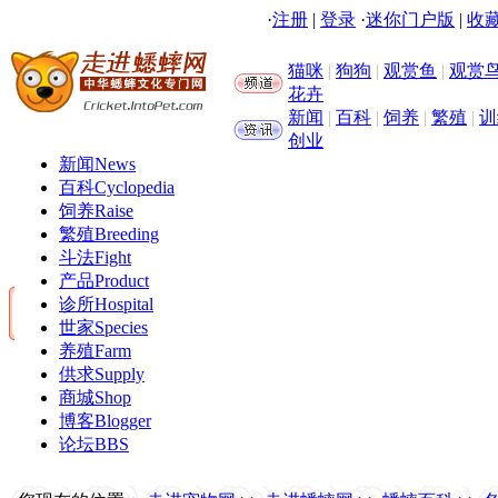
·
注册
|
登录
·
迷你门户版
|
收藏
猫咪
|
狗狗
|
观赏鱼
|
观赏
花卉
新闻
|
百科
|
饲养
|
繁殖
|
训
创业
新闻
News
百科
Cyclopedia
饲养
Raise
繁殖
Breeding
斗法
Fight
产品
Product
诊所
Hospital
世家
Species
养殖
Farm
供求
Supply
商城
Shop
博客
Blogger
论坛
BBS